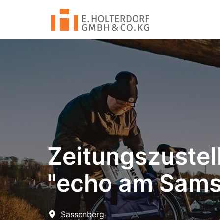
Zum
Inhalt
Startseite
springen
Zeitungszustel
"echo am Samst
Sassenberg