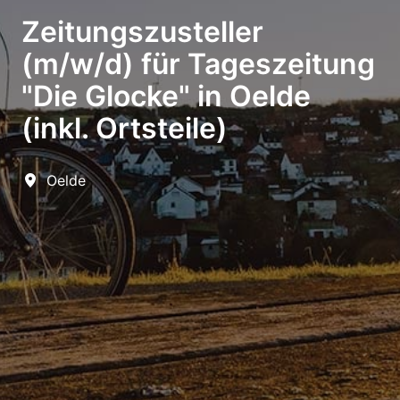
Zeitungszusteller
(m/w/d) für Tageszeitung
"Die Glocke" in Oelde
(inkl. Ortsteile)
Oelde