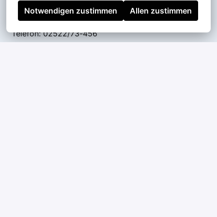
bei uns:
Notwendigen zustimmen
Allen zustimmen
Telefon: 02522/73-456
WhatsApp: 0172/7242419
E-Mail:
zustellservice@die-glocke.de
Ihr Ansprechpartner:
Cedric Sträter
Bewerben
Job teilen