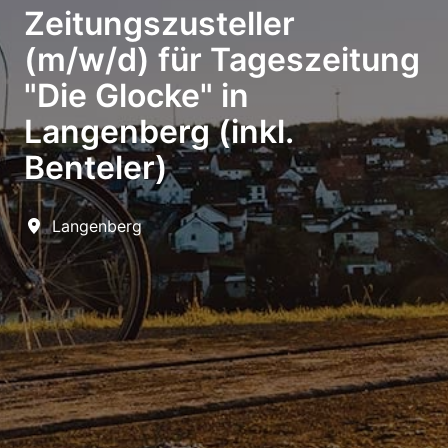
Zeitungszusteller
(m/w/d) für Tageszeitung
"Die Glocke" in
Langenberg (inkl.
Benteler)
Langenberg