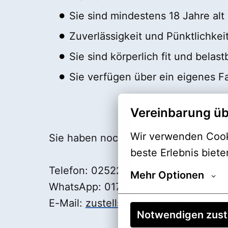
Sie sind mindestens 18 Jahre alt 
Zuverlässigkeit und Pünktlichkeit
Sie sind körperlich fit und belast
Sie verfügen über ein eigenes F
Vereinbarung üb
Wir verwenden Cooki
Sie haben noch Fragen? Dann melden 
beste Erlebnis biete
Telefon: 02522/73-456
Mehr Optionen
WhatsApp: 0172/7242419
E-Mail:
zustellservice@die-glocke.de
Notwendigen zus