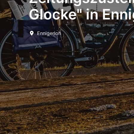
Glocke" in Ennig
Ennigerloh