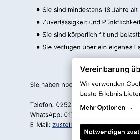
Sie sind mindestens 18 Jahre alt 
Zuverlässigkeit und Pünktlichkeit
Sie sind körperlich fit und belast
Sie verfügen über ein eigenes F
Vereinbarung üb
Wir verwenden Cooki
Sie haben noch Fragen? Dann melden 
beste Erlebnis biete
Telefon: 02522/73-456
Mehr Optionen
WhatsApp: 0172/7242419
E-Mail:
zustellservice@die-glocke.de
Notwendigen zus