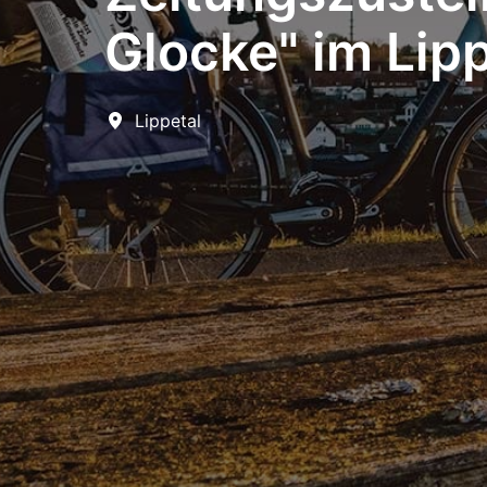
Glocke" im Lip
Lippetal